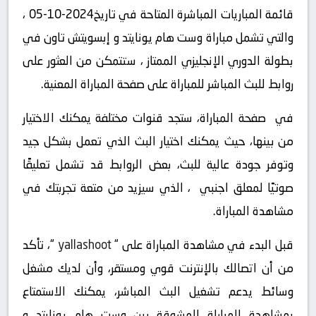
قائمة المباريات المباشرة المتاحة في تاريخ2024-10-05 ،
والتي تشمل مباراة وست هام يونايتد و إبسويتش تاون في
بطولة الدوري الإنجليزي الممتاز ، ستتمكن من العثور على
روابط للبث المباشر للمباراة على صفحة المباراة المعنية.
في صفحة المباراة، ستجد قنوات مختلفة يمكنك الاختيار
من بينها، حيث يمكنك اختيار البث الذي تعمل بشكل جيد
وتوفر جودة عالية للبث، بعض الروابط قد تشمل تعليقًا
صوتيًا لمعلق اجنبي ، الذي سيزيد من متعة تجربتك في
مشاهدة المباراة.
قبل البدء في مشاهدة المباراة على “
yallashoot
“، تأكد
من أن اتصالك بالإنترنت قوي ومستقر، وأن لديك مشغل
وسائط يدعم تشغيل البث المباشر، يمكنك الاستمتاع
بمشاهدة المباراة المشوقة بين وست هام يونايتد و