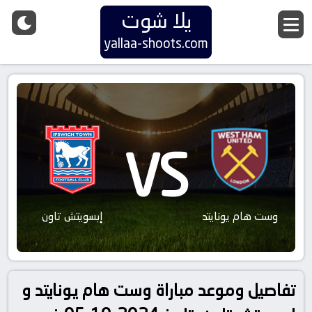
يلا شوت
yallaa-shoots.com
VS
وست هام يونايتد
إبسويتش تاون
تفاصيل وموعد مباراة وست هام يونايتد و