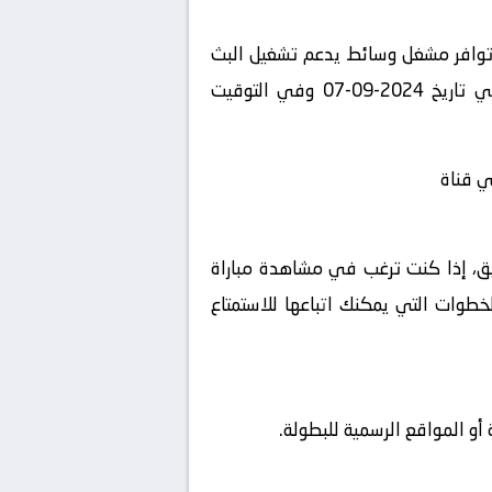
 توافر مشغل وسائط يدعم تشغيل البث
المباشر، استمتع بمشاهدة المباراة المثيرة بين نيجيريا و بنين في بطولة الدوري السعودي للمحترفين في تاريخ 2024-09-07 وفي التوقيت
ي قناة
شويق، إذا كنت ترغب في مشاهدة مباراة
ة 2025 بث مباشر على ، فإليك بعض الخطوات التي يمكنك اتباعها للاستمتاع
و المواقع الرسمية للبطولة.