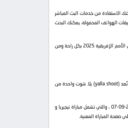
كنك الاستفادة من خدمات البث المباشر
طبيقات الهواتف المحمولة، يمكنك البحث
باختيار الخيار المناسب والتحضير لذلك، يمكنك الاستمتاع بمتابعة مباراة نيجيريا و بنين في بطولة تصفيات كأس الأمم الإفريقية 2025 بكل راحة ومن
، يمكنك استخدام منصة “يلا شوت“، تُعد (yalla shoot) يلا شوت واحدة من
” على الإنترنت واستعرض قائمة المباريات المباشرة المتاحة في تاريخ2024-09-07 ، والتي تشمل مباراة نيجيريا و