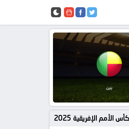
google
facebook
twitter
news
بنين