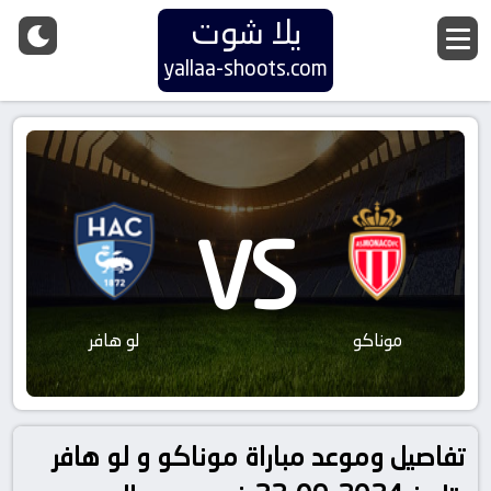
يلا شوت
yallaa-shoots.com
VS
موناكو
لو هافر
تفاصيل وموعد مباراة موناكو و لو هافر