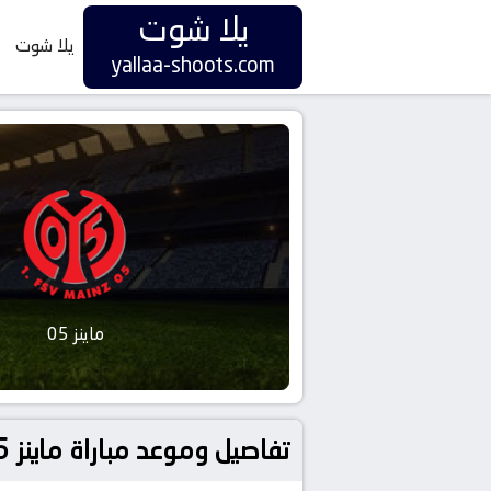
يلا شوت
يلا شوت
yallaa-shoots.com
ماينز 05
تفاصيل وموعد مباراة ماينز 05 و فولفسبورج بتاريخ 2026-01-24 في دوري ألمانيا, الدوري الألماني