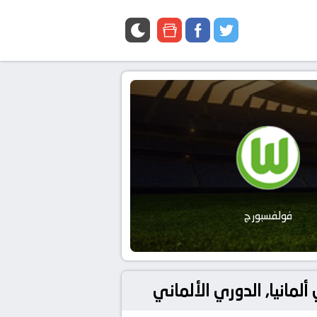
google
facebook
twitter
news
فولفسبورج