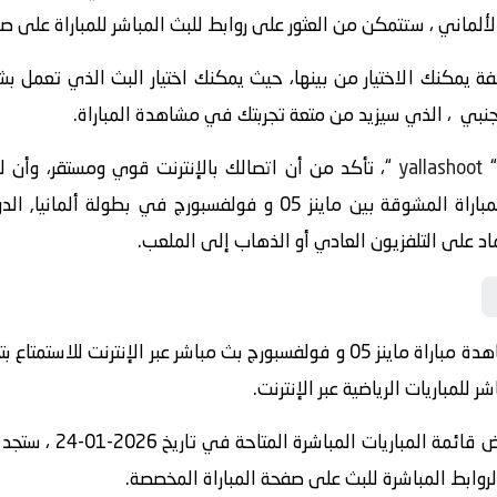
ألماني ، ستتمكن من العثور على روابط للبث المباشر للمباراة على صفح
 يمكنك الاختيار من بينها، حيث يمكنك اختيار البث الذي تعمل ب
اجنبي ، الذي سيزيد من متعة تجربتك في مشاهدة المباراة.
yallashoot
“، تأكد من أن اتصالك بالإنترنت قوي ومستقر، وأن
ترنت للاستمتاع بتجربة مشاهدة رائعة، “
لمباريات الرياضية عبر الإنترنت.
الروابط المباشرة للبث على صفحة المباراة المخصصة.