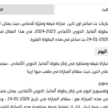
البث
ال
ريات بث مباشر اون لاين مباراة شيقة ومثيرًة للحماس، حيث يمكن لل
ي الألماني 2023-2024، في هذا المقال ضمن موقع
لى اثنين، حيث ستقام المباراة في ملعب ميوا ارينا
ث مباراة بين فريق ماينز 05 و فولفسبورج اليوم في إطار بطولة ألمانيا, الدوري الألمان