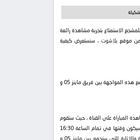
تشكيلة
مشجع الاستمتاع بتجربة مشاهدة رائعة
يلاشوت
، سنستعرض كيفية
تتجه أنظار عشاق كرة القدم اليوم نحو مباراة شيقة ومنتظرة في إطار بطولة ألمانيا, الدوري الألماني ، ستجمع هذه المواجهة بين فريق ماينز 05 و
ي، يمكن مشاهدة المباراة على القناة ، حيث ستقوم
بنقلها بشكل حصري، سيكون المعلق في هذه المباراة هو ، ستقام المباراة في تاريخ 2026-01-24 ، وسيكون وقتها في تمام الساعة 16:30
بتوقيت المحلي، ستقام المباراة في ملعب ميوا ارينا ، لذا، لا تفوتوا فرصة مشاهدة هذه المباراة المثيرة والإثارة التي ستجمع بين ماينز 05 و