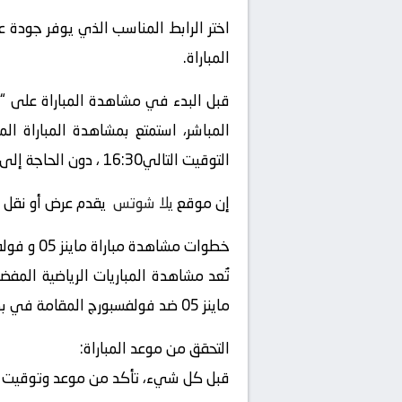
اختر الرابط المناسب الذي يوفر جودة ع
المباراة.
قبل البدء في مشاهدة المباراة على “
التوقيت التالي16:30 ، دون الحاجة إلى التلفزيون العادي أو الحضور إلى الملعب.
إن موقع
يلا شوتس
يقدم عرض أو نقل أو بث لأي
خطوات مشاهدة مباراة ماينز 05 و فولفسبورج
تُعد مشاهدة المباريات الرياضية المفض
ماينز 05 ضد فولفسبورج المقامة في بطولة ألمانيا, الدوري الألماني بث مباشر على ، فإليك بعض الخطوات التي يمكنك اتباعها للاستمتاع بالمباراة.
التحقق من موعد المباراة:
قبل كل شيء، تأكد من موعد وتوقيت المب