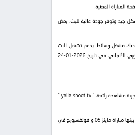
ة المباراة المعنية.
شكل جيد وتوفر جودة عالية للبث، بعض
 لديك مشغل وسائط يدعم تشغيل البث
المباشر، يمكنك الاستمتاع بمشاهدة المباراة المشوقة بين ماينز 05 و فولفسبورج في بطولة ألمانيا, الدوري الألماني في تاريخ 2026-01-24
”
yalla shoot tv
” واستعرض قائمة المباريات المباشرة المتاحة في تاريخ 2026-01-24 ، ستجد بينها مباراة ماينز 05 و فولفسبورج في