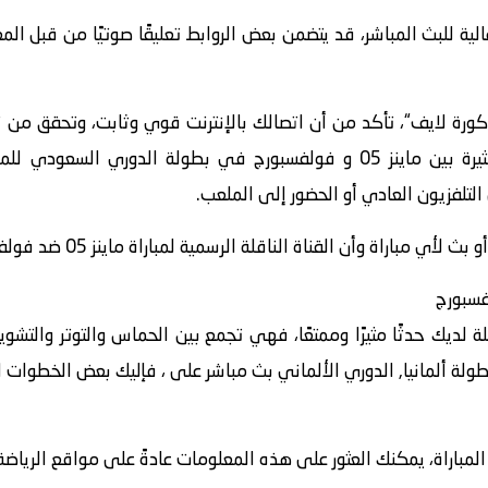
الية للبث المباشر، قد يتضمن بعض الروابط تعليقًا صوتيًا من قبل ا
كورة لايف“، تأكد من أن اتصالك بالإنترنت قوي وثابت، وتحقق من
 مباراة وأن القناة الناقلة الرسمية لمباراة ماينز 05 ضد فولفسبورج هي قناة
لة لديك حدثًا مثيرًا وممتعًا، فهي تجمع بين الحماس والتوتر والت
اراة، يمكنك العثور على هذه المعلومات عادةً على مواقع الرياضة أ