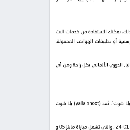
 عديدة للقيام بذلك، يمكنك الاستفادة من خدمات البث
لرسمية أو تطبيقات الهواتف المحمولة،
 مباراة ماينز 05 و فولفسبورج في بطولة ألمانيا, الدوري الألماني بكل راحة ومن أي
، يمكنك استخدام منصة “يلا شوت“، تُعد (yalla shoot) يلا شوت
” على الإنترنت واستعرض قائمة المباريات المباشرة المتاحة في تاريخ2026-01-24 ، والتي تشمل مباراة ماينز 05 و