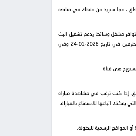
لمعلق ، مما سيزيد من متعتك في متابعة
 توافر مشغل وسائط يدعم تشغيل البث
المباشر، استمتع بمشاهدة المباراة المثيرة بين ماينز 05 و فولفسبورج في بطولة الدوري السعودي للمحترفين في تاريخ 2026-01-24 وفي
شويق، إذا كنت ترغب في مشاهدة مباراة
و المواقع الرسمية للبطولة.