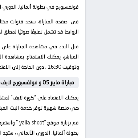
فولفسبورج في بطولة ألمانيا, الدوري ال
في صفحة المباراة، ستجد قنوات مختلفة
الروابط قد تشمل تعليقًا صوتيًا لمعلق 
قبل البدء في مشاهدة المباراة على “
وتوقيت 16:30 ، دون الحاجة إلى الاعتماد على التلفزيون العادي أو الذهاب إلى الملعب.
مباراة ماينز 05 و فولفسبورج لايف
يمكنك الاعتماد على “كورة لايف” لمشاهدة مباراة ماينز 05 و فولفسبورج بث مباشر عبر الإن
هي منصة شهيرة توفر خدمة البث المباشر ل
قم بزيارة موقع “
yalla shoot
بطولة ألمانيا, الدوري الألماني ، ستجد 