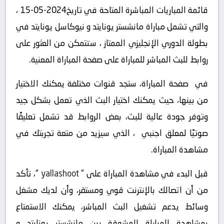
قائمة المباريات المباشرة المتاحة في تاريخ2024-05-15 ،
والتي تشمل مباراة مانشستر يونايتد و نيوكاسل يونايتد في
بطولة الدوري الإنجليزي الممتاز ، ستتمكن من العثور على
روابط للبث المباشر للمباراة على صفحة المباراة المعنية.
في صفحة المباراة، ستجد قنوات مختلفة يمكنك الاختيار
من بينها، حيث يمكنك اختيار البث الذي تعمل بشكل جيد
وتوفر جودة عالية للبث، بعض الروابط قد تشمل تعليقًا
صوتيًا لمعلق اجنبي ، الذي سيزيد من متعة تجربتك في
مشاهدة المباراة.
قبل البدء في مشاهدة المباراة على “
yallashoot
“، تأكد
من أن اتصالك بالإنترنت قوي ومستقر، وأن لديك مشغل
وسائط يدعم تشغيل البث المباشر، يمكنك الاستمتاع
بمشاهدة المباراة المشوقة بين مانشستر يونايتد و