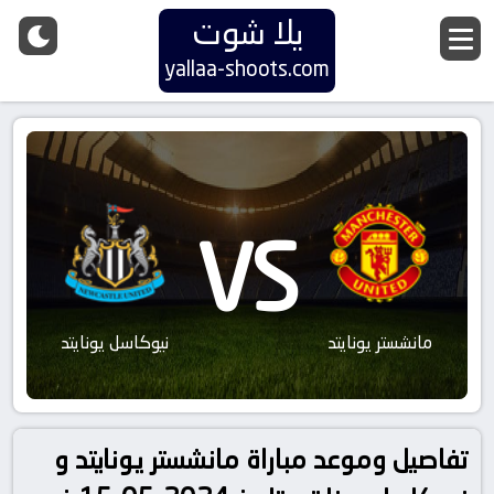
يلا شوت
yallaa-shoots.com
VS
مانشستر يونايتد
نيوكاسل يونايتد
تفاصيل وموعد مباراة مانشستر يونايتد و