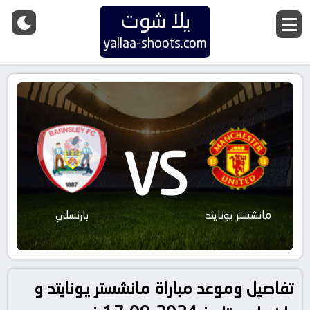
يلا شوت
yallaa-shoots.com
VS
مانشستر يونايتد
بارنسلي
تفاصيل وموعد مباراة مانشستر يونايتد و