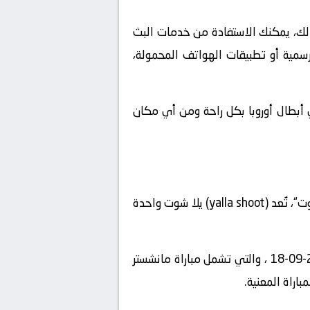
ذلك، يمكنك الاستفادة من خدمات البث
لرسمية أو تطبيقات الهواتف المحمولة،
ري أبطال أوروبا بكل راحة ومن أي مكان
، يمكنك استخدام منصة “يلا شوت“، تُعد (yalla shoot) يلا شوت واحدة
” على الإنترنت واستعرض قائمة المباريات المباشرة المتاحة في تاريخ2024-09-18 ، والتي تشمل مباراة مانشستر
اراة المعنية.