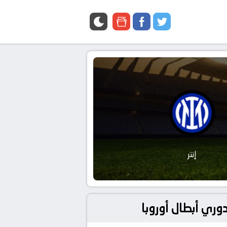
google
facebook
twitter
news
إنتر