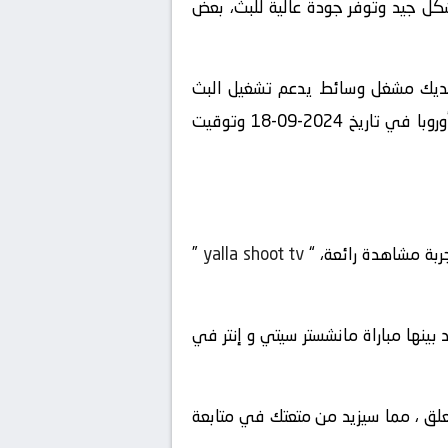
شكل جيد وتوفر جودة عالية للبث، بعض
 لديك مشغل وسائط يدعم تشغيل البث
المباشر، يمكنك الاستمتاع بمشاهدة المباراة المشوقة بين مانشستر سيتي و إنتر في بطولة دوري أبطال أوروبا في تاريخ 2024-09-18 وتوقيت
جربة مشاهدة رائعة، “
yalla shoot tv
”
 المباريات المباشرة المتاحة في تاريخ 2024-09-18 ، ستجد بينها مباراة مانشستر سيتي و إنتر في
لمعلق ، مما سيزيد من متعتك في متابعة