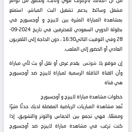
من أن اتصالك بالإنترنت قوي وثابت، وتحقق من توافر
مشغل وسائط يدعم تشغيل البث المباشر، استمتع
بمشاهدة المباراة المثيرة بين لايبزج و أوجسبورج في
بطولة الدوري السعودي للمحترفين في تاريخ 2024-09-
28 وفي التوقيت التالي16:30 ، دون الحاجة إلى التلفزيون
العادي أو الحضور إلى الملعب.
إن موقع
يلا شوتس
يقدم عرض أو نقل أو بث لأي مباراة
وأن القناة الناقلة الرسمية لمباراة لايبزج ضد أوجسبورج
هي قناة
خطوات مشاهدة مباراة لايبزج و أوجسبورج
تُعد مشاهدة المباريات الرياضية المفضلة لديك حدثًا مثيرًا
وممتعًا، فهي تجمع بين الحماس والتوتر والتشويق، إذا
كنت ترغب في مشاهدة مباراة لايبزج ضد أوجسبورج