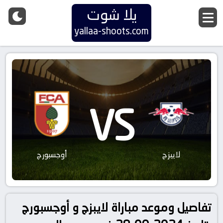
يلا شوت
yallaa-shoots.com
VS
لايبزج
أوجسبورج
تفاصيل وموعد مباراة لايبزج و أوجسبورج