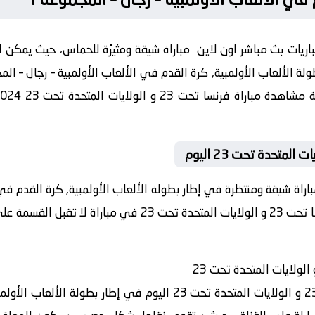
ريات بث مباشر اون لاين مباراة شيقة ومثيرًة للحماس، حيث يمكن لل
اراة شيقة ومنتظرة في إطار بطولة الألعاب الأولمبية, كرة القدم في 
، ستجمع هذه المواجهة بين فريق فرنسا تحت 23 و الولايات المت
سيتم بث مباراة بين فريق فرنسا تحت 23 و الولايات المتحدة تحت 23 الي