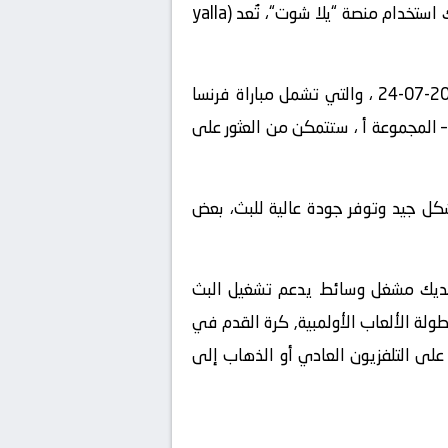
، يمكنك استخدام منصة “يلا شوت“، تُعد (yalla
” على الإنترنت واستعرض قائمة المباريات المباشرة المتاحة في تاريخ2024-07-24 ، والتي تشمل مباراة فرنسا
مبية – رجال – المجموعة أ ، ستتمكن من العثور على
شكل جيد وتوفر جودة عالية للبث، بعض
 لديك مشغل وسائط يدعم تشغيل البث
تمتاع بمشاهدة المباراة المشوقة بين فرنسا تحت 23 و الولايات المتحدة تحت 23 في بطولة الألعاب الأولمبية, كرة القدم في
24 وتوقيت 22:00 ، دون الحاجة إلى الاعتماد على التلفزيون العادي أو الذهاب إلى