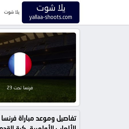
يلا شوت
يلا شوت
yallaa-shoots.com
فرنسا تحت 23
الألعاب الأولمبية, كرة القدم