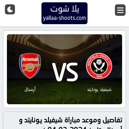
يلا شوت
yallaa-shoots.com
VS
شيفيلد يونايتد
أرسنال
تفاصيل وموعد مباراة شيفيلد يونايتد و