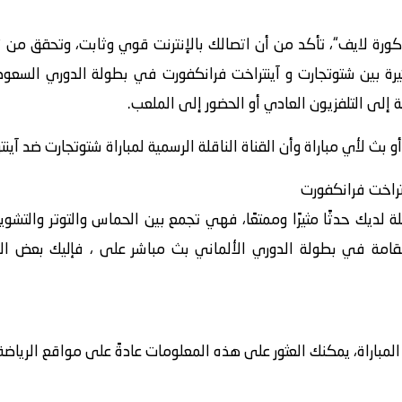
كورة لايف“، تأكد من أن اتصالك بالإنترنت قوي وثابت، وتحقق من
 بث لأي مباراة وأن القناة الناقلة الرسمية لمباراة شتوتجارت ضد آي
تراخت فرانكفورت
لة لديك حدثًا مثيرًا وممتعًا، فهي تجمع بين الحماس والتوتر والت
قامة في بطولة الدوري الألماني بث مباشر على ، فإليك بعض الخ
اراة، يمكنك العثور على هذه المعلومات عادةً على مواقع الرياضة أ