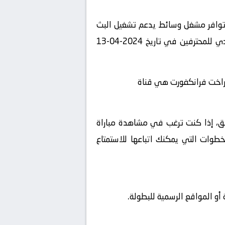
 توافر مشغل وسائط يدعم تشغيل البث
المباشر، استمتع بمشاهدة المباراة المثيرة بين شتوتجارت و آينتراخت فرانكفورت في بطولة الدوري السعودي للمحترفين في تاريخ 2024-04-13
نتراخت فرانكفورت هي قناة
شويق، إذا كنت ترغب في مشاهدة مباراة
طوات التي يمكنك اتباعها للاستمتاع
و المواقع الرسمية للبطولة.