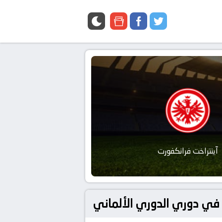
google
facebook
twitter
news
آينتراخت فرانكفورت