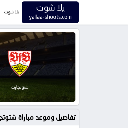
يلا شوت
يلا شوت
yallaa-shoots.com
شتوتجارت
تفاصيل وموعد مباراة شتوتجارت و آينتراخت فر