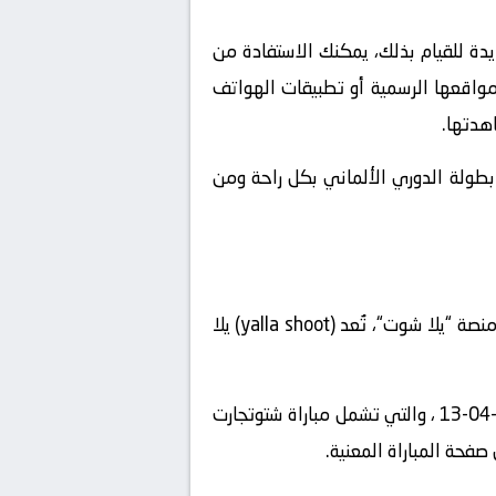
دة للقيام بذلك، يمكنك الاستفادة من
 مواقعها الرسمية أو تطبيقات الهواتف
هدتها.
ي بطولة الدوري الألماني بكل راحة ومن
، يمكنك استخدام منصة “يلا شوت“، تُعد (yalla shoot) يلا
” على الإنترنت واستعرض قائمة المباريات المباشرة المتاحة في تاريخ2024-04-13 ، والتي تشمل مباراة شتوتجارت
صفحة المباراة المعنية.