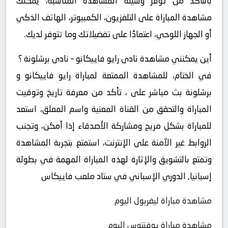
بالتأكد من توفر وسيلة المشاهدة المناسبة، يمكنك
مشاهدة المباراة على التلفزيون، الكمبيوتر، الهاتف الذكي
أو الجهاز اللوحي، اعتمادًا على تفضيلاتك وما تتوفر لديك.
أين يمكنني مشاهدة ‎نادى رايو فاييكانو – نادى برشلونة ؟
في الختام، للمشاهدة الممتعة لمباراة رايو فاييكانو و
برشلونة بث مباشر على ، تأكد من معرفة تاريخ وتوقيت
المباراة والتحقق من القناة المعنية واسم المعلق، استعد
للمباراة بشكل مريح ومشاركة الأصدقاء إذا أمكن، وتجنب
الروابط غير الآمنة على الإنترنت، استمتع بتجربة المشاهدة
وتمتع بالتشويق والإثارة لهذه المباراة المهمة في بطولة
إسبانيا, الدوري الإسباني في ستاد ملعب فاييكاس
مشاهدة مباراة ليفربول اليوم
مشاهدة مباراة يوفنتوس اليوم