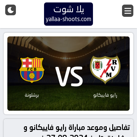
يلا شوت
yallaa-shoots.com
VS
رايو فاييكانو
برشلونة
تفاصيل وموعد مباراة رايو فاييكانو و