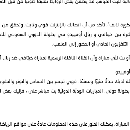
الية للبث المباشر، قد يتضمن بعض الروابط تعليقًا صوتيًا من قبل ا
كورة لايف“، تأكد من أن اتصالك بالإنترنت قوي وثابت، وتحقق من
بث لأي مباراة وأن القناة الناقلة الرسمية لمباراة خيتافي ضد ريال 
وفييدو
لة لديك حدثًا مثيرًا وممتعًا، فهي تجمع بين الحماس والتوتر والت
ولة دولي, المباريات الوديّة الدوليّة بث مباشر على ، فإليك بعض ا
اراة، يمكنك العثور على هذه المعلومات عادةً على مواقع الرياضة أ