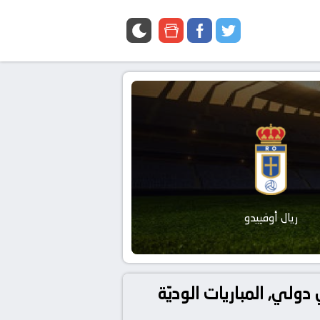
google
facebook
twitter
news
ريال أوفييدو
و ريال أوفييدو بتاريخ 2024-07-24 في دوري دولي, المباريات الوديّة