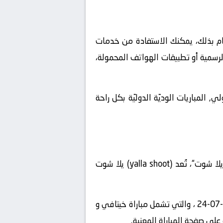
يام بذلك، يمكنك الاستفادة من خدمات
الرسمية أو تطبيقات الهواتف المحمولة،
, المباريات الوديّة الدوليّة بكل راحة
، يمكنك استخدام منصة “يلا شوت“، تُعد (yalla shoot) يلا شوت
” على الإنترنت واستعرض قائمة المباريات المباشرة المتاحة في تاريخ2024-07-24 ، والتي تشمل مباراة خيتافي و
 على صفحة المباراة المعنية.