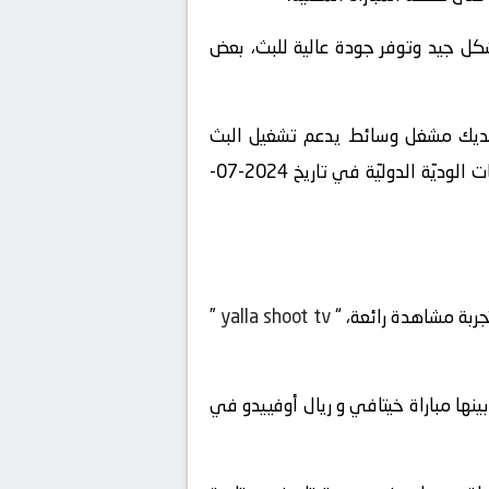
شكل جيد وتوفر جودة عالية للبث، بعض
 لديك مشغل وسائط يدعم تشغيل البث
المباشر، يمكنك الاستمتاع بمشاهدة المباراة المشوقة بين خيتافي و ريال أوفييدو في بطولة دولي, المباريات الوديّة الدوليّة في تاريخ 2024-07-
جربة مشاهدة رائعة، “
yalla shoot tv
”
مباريات المباشرة المتاحة في تاريخ 2024-07-24 ، ستجد بينها مباراة خيتافي و ريال أوفييدو في