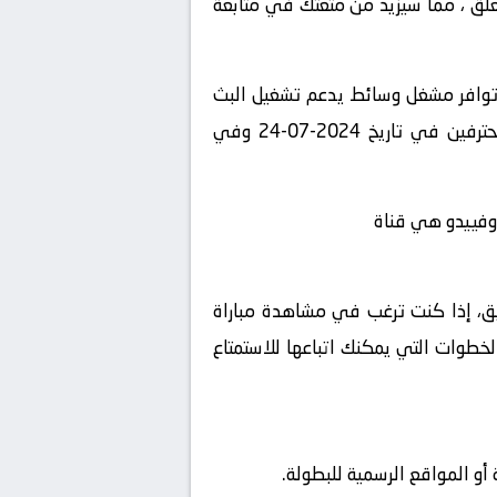
لمعلق ، مما سيزيد من متعتك في متابعة
 توافر مشغل وسائط يدعم تشغيل البث
المباشر، استمتع بمشاهدة المباراة المثيرة بين خيتافي و ريال أوفييدو في بطولة الدوري السعودي للمحترفين في تاريخ 2024-07-24 وفي
أوفييدو هي قناة
شويق، إذا كنت ترغب في مشاهدة مباراة
لخطوات التي يمكنك اتباعها للاستمتاع
و المواقع الرسمية للبطولة.