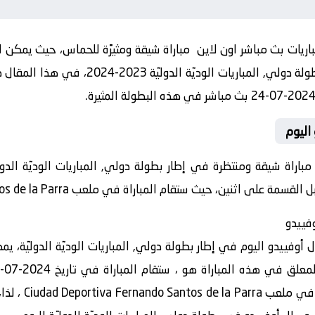
ريات بث مباشر اون لاين مباراة شيقة ومثيرًة للحماس، حيث يمكن لل
الوديّة الدوليّة 2023-2024، في هذا المقال ضمن موقع
اليوم
مباراة شيقة ومنتظرة في إطار بطولة دولي, المباريات الوديّة الد
ن، حيث ستقام المباراة في ملعب Ciudad Deportiva Fernando Santos de la Parra
وفييدو
 أوفييدو اليوم في إطار بطولة دولي, المباريات الوديّة الدوليّة، ي
21:00 بتوقيت الم