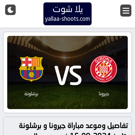
يلا شوت
yallaa-shoots.com
VS
جيرونا
برشلونة
تفاصيل وموعد مباراة جيرونا و برشلونة