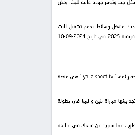
شكل جيد وتوفر جودة عالية للبث، بعض
 لديك مشغل وسائط يدعم تشغيل البث
المباشر، يمكنك الاستمتاع بمشاهدة المباراة المشوقة بين بنين و ليبيا في بطولة تصفيات كأس الأمم الإفريقية 2025 في تاريخ 2024-09-10
ة رائعة، “
yalla shoot tv
” هي منصة
ئمة المباريات المباشرة المتاحة في تاريخ 2024-09-10 ، ستجد بينها مباراة بنين و ليبيا في بطولة
لمعلق ، مما سيزيد من متعتك في متابعة