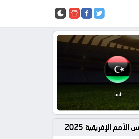
google
facebook
twitter
news
ليبيا