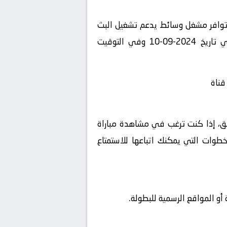
 توافر مشغل وسائط يدعم تشغيل البث
المباشر، استمتع بمشاهدة المباراة المثيرة بين بنين و ليبيا في بطولة الدوري السعودي للمحترفين في تاريخ 2024-09-10 وفي التوقيت
قناة
شويق، إذا كنت ترغب في مشاهدة مباراة
2025 بث مباشر على ، فإليك بعض الخطوات التي يمكنك اتباعها للاستمتاع
و المواقع الرسمية للبطولة.