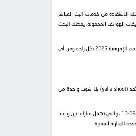
كنك الاستفادة من خدمات البث المباشر
طبيقات الهواتف المحمولة، يمكنك البحث
باختيار الخيار المناسب والتحضير لذلك، يمكنك الاستمتاع بمتابعة مباراة بنين و ليبيا في بطولة تصفيات كأس الأمم الإفريقية 2025 بكل راحة ومن أي
، يمكنك استخدام منصة “يلا شوت“، تُعد (yalla shoot) يلا شوت واحدة من
” على الإنترنت واستعرض قائمة المباريات المباشرة المتاحة في تاريخ2024-09-10 ، والتي تشمل مباراة بنين و ليبيا