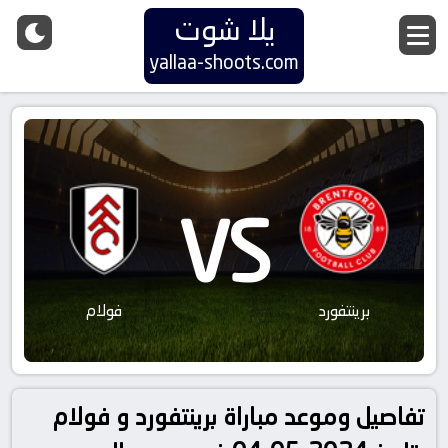
يلا شوت
yallaa-shoots.com
VS
برينتفورد
فولام
تفاصيل وموعد مباراة برينتفورد و فولام