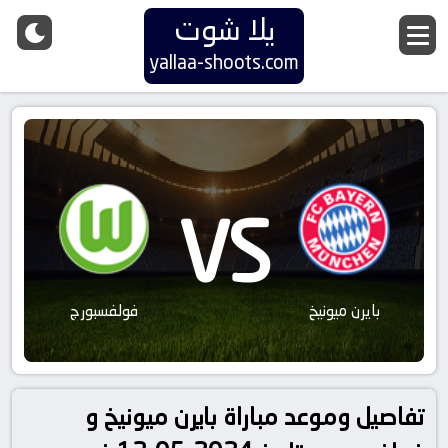
يلا شوت
yallaa-shoots.com
VS
بايرن ميونيخ
فولفسبورج
تفاصيل وموعد مباراة بايرن ميونيخ و