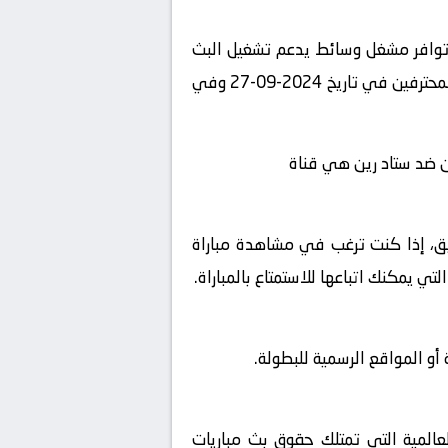
 توافر مشغل وسائط يدعم تشغيل البث
المباشر، استمتع بمشاهدة المباراة المثيرة بين باريس سان جيرمان و ستاد رين في بطولة الدوري السعودي للمحترفين في تاريخ 2024-09-27 وفي
ان ضد ستاد رين هي قناة
شويق، إذا كنت ترغب في مشاهدة مباراة
 يمكنك اتباعها للاستمتاع بالمباراة.
و المواقع الرسمية للبطولة.
لعالمية التي تمتلك حقوق بث مباريات