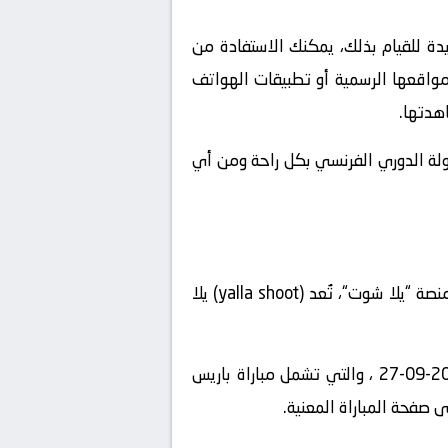
دة للقيام بذلك، يمكنك الاستفادة من
 مواقعها الرسمية أو تطبيقات الهواتف
هدتها.
بطولة الدوري الفرنسي بكل راحة ومن أي
، يمكنك استخدام منصة “يلا شوت“، تُعد (yalla shoot) يلا
” على الإنترنت واستعرض قائمة المباريات المباشرة المتاحة في تاريخ2024-09-27 ، والتي تشمل مباراة باريس
 صفحة المباراة المعنية.