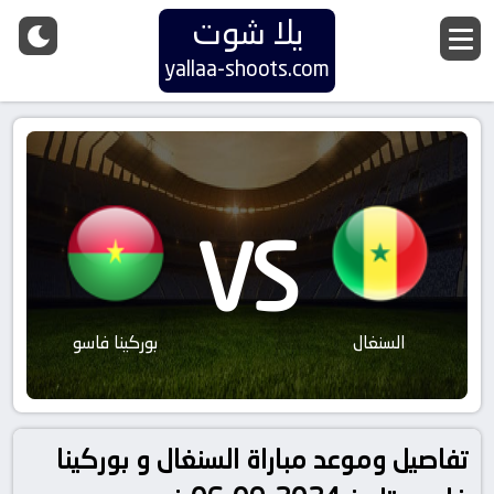
يلا شوت
yallaa-shoots.com
VS
السنغال
بوركينا فاسو
تفاصيل وموعد مباراة السنغال و بوركينا