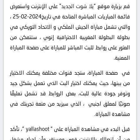
قم بزيارة موقع “
يلا شوت الجديد
” على الإنترنت واستعرض
قائمة المباريات المباشرة المتاحة في تاريخ2024-02-25 ،
والتي تشمل مباراة الجيش الملكي و الاتحاد التوركي في
بطولة البطولة المغربية الاحترافية إنوي ، ستتمكن من
العثور على روابط للبث المباشر للمباراة على صفحة المباراة
المعنية.
في صفحة المباراة، ستجد قنوات مختلفة يمكنك الاختيار
من بينها، حيث يمكنك اختيار البث الذي تعمل بشكل جيد
وتوفر جودة عالية للبث، بعض الروابط قد تشمل تعليقًا
صوتيًا لمعلق اجنبي ، الذي سيزيد من متعة تجربتك في
مشاهدة المباراة.
قبل البدء في مشاهدة المباراة على “
yallashoot
“، تأكد
من أن اتصالك بالإنترنت قوي ومستقر، وأن لديك مشغل