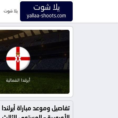
يلا شوت
يلا شوت
yallaa-shoots.com
أيرلندا الشمالية
الأوروبية – المستوى الثالث