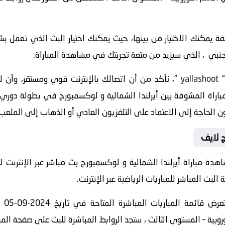
 يمكنك الاختيار من بينها، حيث يمكنك اختيار البث الذي تعمل ب
اجنبي ، الذي سيزيد من متعة تجربتك في مشاهدة المباراة.
yallashoot
“، تأكد من أن اتصالك بالإنترنت قوي ومستقر، وأن
باراة المشوقة بين أيرلندا الشمالية و لوكسمبورج في بطولة دوري 
ج لايف
دة مباراة أيرلندا الشمالية و لوكسمبورج بث مباشر عبر الإنترنت لل
ث المباشر للمباريات الرياضية عبر الإنترنت.
” وا
بية – المستوى الثالث ، ستجد الروابط المباشرة للبث على صفحة المب