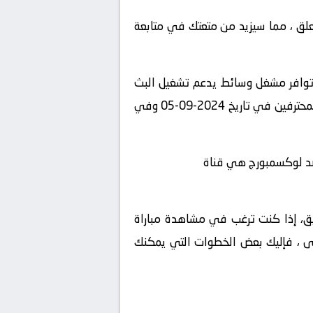
لمعلق ، مما سيزيد من متعتك في متابعة
 توافر مشغل وسائط يدعم تشغيل البث
المباشر، استمتع بمشاهدة المباراة المثيرة بين أيرلندا الشمالية و لوكسمبورج في بطولة الدوري السعودي للمحترفين في تاريخ 2024-09-05 وفي
ة ضد لوكسمبورج هي قناة
شويق، إذا كنت ترغب في مشاهدة مباراة
على ، فإليك بعض الخطوات التي يمكنك