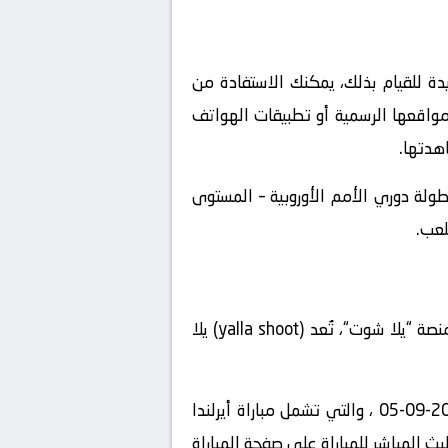
دة للقيام بذلك، يمكنك الاستفادة من
 مواقعها الرسمية أو تطبيقات الهواتف
هدتها.
بطولة دوري الأمم الأوروبية – المستوى
، يمكنك استخدام منصة “يلا شوت“، تُعد (yalla shoot) يلا
” على الإنترنت واستعرض قائمة المباريات المباشرة المتاحة في تاريخ2024-09-05 ، والتي تشمل مباراة أيرلندا
ث المباشر للمباراة على صفحة المباراة