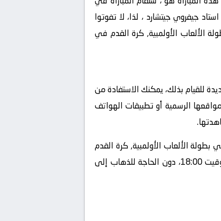
ه المباراة هو ، ستقام المباراة في
تقام المباراة في ملعب استاد جيفروي جيتشارد ، لذا، لا تفوتوا
اة المثيرة والإثارة التي ستجمع بين أوكرانيا تحت 23 و المغرب تحت 23 في بطولة الألعاب الأولمبية, كرة القدم في
مباشر عبر الإنترنت، فهناك طرق عديدة للقيام بذلك، يمكنك الاستفادة من
 مواقعها الرسمية أو تطبيقات الهواتف
هدتها.
الخيار المناسب والتحضير لذلك، يمكنك الاستمتاع بمتابعة مباراة أوكرانيا تحت 23 و المغرب تحت 23 في بطولة الألعاب الأولمبية, كرة القدم
في الألعاب الأولمبية – رجال – المجموعة ب بكل راحة ومن أي مكان تفضله في تاريخ 2024-07-27 وتوقيت 18:00، دون الحاجة للذهاب إلى