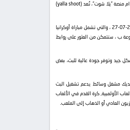
، يمكنك استخدام منصة “يلا شوت“، تُعد (yalla shoot)
” على الإنترنت واستعرض قائمة المباريات المباشرة المتاحة في تاريخ2024-07-27 ، والتي تشمل مباراة أوكرانيا
 – المجموعة ب ، ستتمكن من العثور على روابط
شكل جيد وتوفر جودة عالية للبث، بعض
 لديك مشغل وسائط يدعم تشغيل البث
باراة المشوقة بين أوكرانيا تحت 23 و المغرب تحت 23 في بطولة الألعاب الأولمبية, كرة القدم في الألعاب