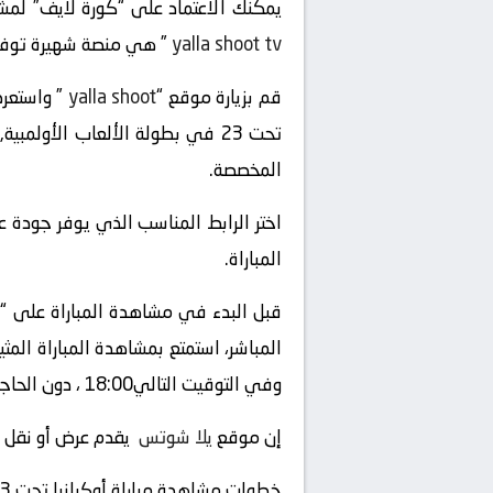
يمكنك الاعتماد على “كورة لايف” لمشاهدة مباراة أوكرانيا تحت 23 و المغرب تحت 23 
yalla shoot tv
” هي منصة شهيرة توفر خد
قم بزيارة موقع “
yalla shoot
تحت 23 في بطولة الألعاب الأولم
المخصصة.
اختر الرابط المناسب الذي يوفر جودة ع
المباراة.
قبل البدء في مشاهدة المباراة على “
وفي التوقيت التالي18:00 ، دون الحاجة إلى التلفزيون العادي أو الحضور إلى الملعب.
إن موقع
يلا شوتس
يقدم عرض أو نقل أو بث لأي
خطوات مشاهدة مباراة أوكرانيا تحت 23 و المغرب تحت 23