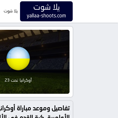
يلا شوت
يلا شوت
yallaa-shoots.com
أوكرانيا تحت 23
الأولمبية, كرة القدم في الأ