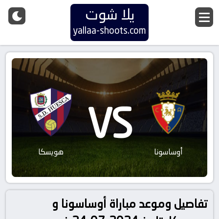
يلا شوت
yallaa-shoots.com
VS
أوساسونا
هويسكا
تفاصيل وموعد مباراة أوساسونا و