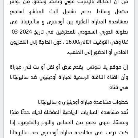
من أن اتصالك بالإنترنت قوي وثابت، وتحقق من توافر
مشغل وسائط يدعم تشغيل البث المباشر، استمتع
بمشاهدة المباراة المثيرة بين أودينيزي و ساليرنيتانا في
بطولة الدوري السعودي للمحترفين في تاريخ 2024-03-
02 وفي التوقيت التالي16:00 ، دون الحاجة إلى التلفزيون
العادي أو الحضور إلى الملعب.
إن موقع
يلا شوتس
يقدم عرض أو نقل أو بث لأي مباراة
وأن القناة الناقلة الرسمية لمباراة أودينيزي ضد ساليرنيتانا
هي قناة
خطوات مشاهدة مباراة أودينيزي و ساليرنيتانا
تُعد مشاهدة المباريات الرياضية المفضلة لديك حدثًا مثيرًا
وممتعًا، فهي تجمع بين الحماس والتوتر والتشويق، إذا
كنت ترغب في مشاهدة مباراة أودينيزي ضد ساليرنيتانا