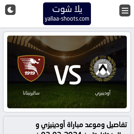
يلا شوت
yallaa-shoots.com
VS
أودينيزي
ساليرنيتانا
تفاصيل وموعد مباراة أودينيزي و