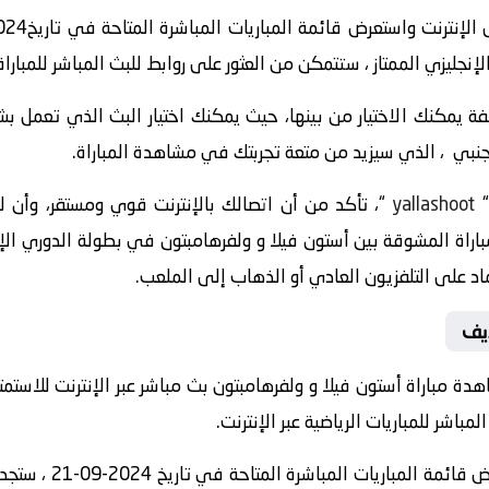
نجليزي الممتاز ، ستتمكن من العثور على روابط للبث المباشر للمباراة
 يمكنك الاختيار من بينها، حيث يمكنك اختيار البث الذي تعمل ب
اجنبي ، الذي سيزيد من متعة تجربتك في مشاهدة المباراة.
yallashoot
“، تأكد من أن اتصالك بالإنترنت قوي ومستقر، وأن
ايف
ة مباراة أستون فيلا و ولفرهامبتون بث مباشر عبر الإنترنت للاستمتا
اشر للمباريات الرياضية عبر الإنترنت.
” واستعرض قائمة ا