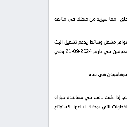
لمعلق ، مما سيزيد من متعتك في متابعة
 توافر مشغل وسائط يدعم تشغيل البث
المباشر، استمتع بمشاهدة المباراة المثيرة بين أستون فيلا و ولفرهامبتون في بطولة الدوري السعودي للمحترفين في تاريخ 2024-09-21 وفي
ولفرهامبتون هي قناة
شويق، إذا كنت ترغب في مشاهدة مباراة
خطوات التي يمكنك اتباعها للاستمتاع