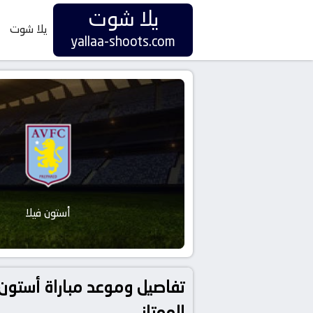
يلا شوت
يلا شوت
yallaa-shoots.com
أستون فيلا
الممتاز