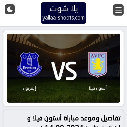
يلا شوت
yallaa-shoots.com
VS
أستون فيلا
إيفرتون
تفاصيل وموعد مباراة أستون فيلا و