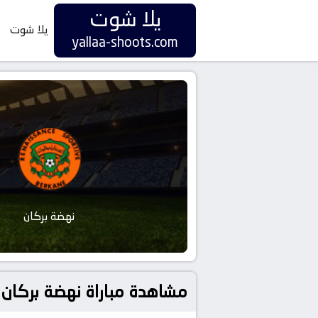
يلا شوت
يلا شوت
yallaa-shoots.com
نهضة بركان
مشاهدة مباراة نهضة بركان و كارا بتاريخ 2025-09-27 في دوري أفريقيا