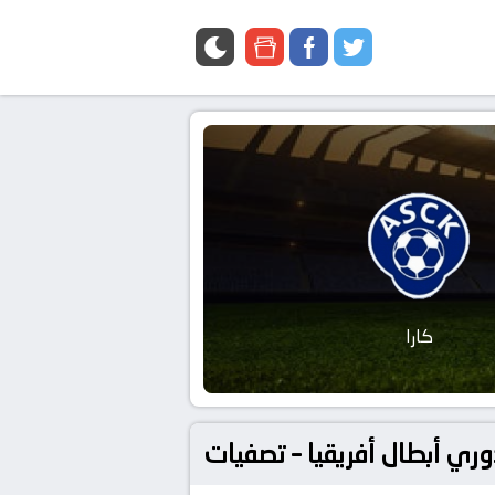
google
facebook
twitter
news
كارا