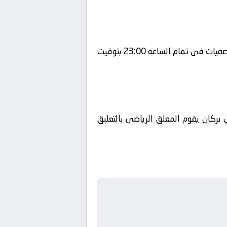
يلتقى اليوم 2025-09-27 كلا من نادى نهضة بركان و نادي كارا فى بطولة أفريقيا, دوري أبطال أفريقيا – تصفيات فى تمام الساعه 23:00 بتوقيت
بركان يقوم المعلق الرياضى بالتعليق