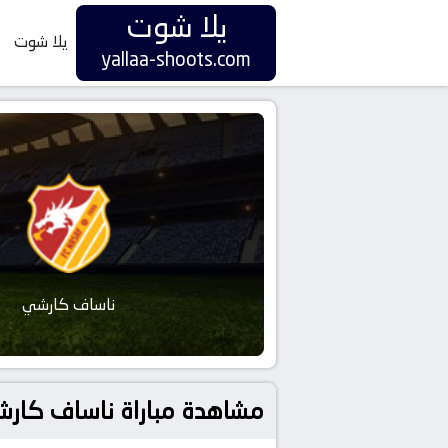
يلا شوت
يلا شوت
yallaa-shoots.com
ناساف كارشي
مشاهدة مباراة ناساف كارشي و الهلال بتاريخ 2025-09-29 ف