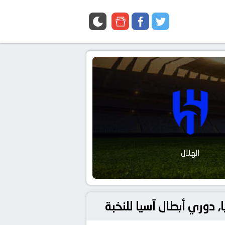
google
facebook
twitter
news
الهلال