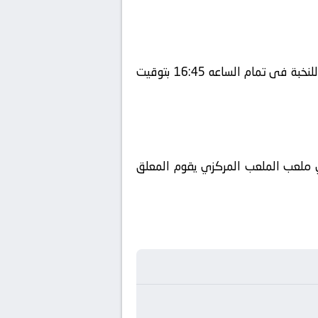
يلتقى اليوم 2025-09-29 كلا من نادى ناساف كارشي و نادي الهلال فى بطولة آسيا, دوري أبطال آسيا للنخبة فى تمام الساعه 16:45 بتوقيت
beIN SPORTS HD 1 ويتم إستضافة المباراه في ملعب الملعب المركزي يقوم المعلق