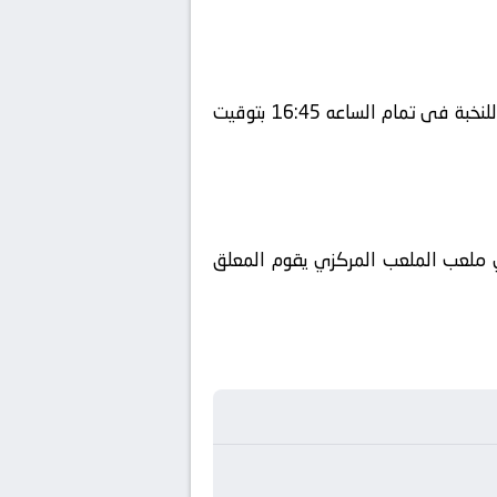
يلتقى اليوم 2025-09-29 كلا من نادى ناساف كارشي و نادي الهلال فى بطولة آسيا, دوري أبطال آسيا للنخبة فى تمام الساعه 16:45 بتوقيت
beIN SPORTS HD 1 ويتم إستضافة المباراه في ملعب الملعب المركزي يقوم المعلق