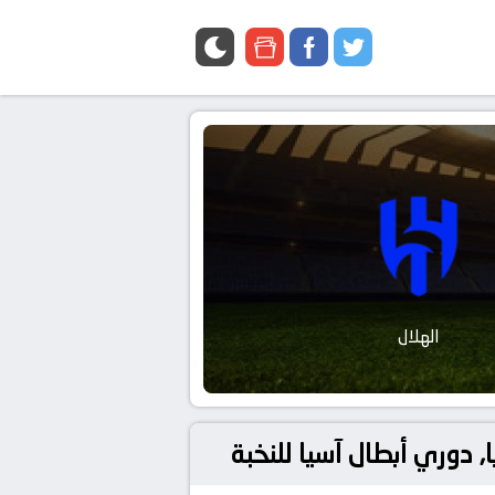
google
facebook
twitter
news
الهلال