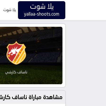
يلا شوت
يلا شوت
yallaa-shoots.com
ناساف كارشي
مشاهدة مباراة ناساف كارشي و الهلال بتاريخ 2025-09-29 ف