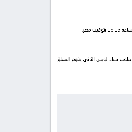
beIN SPORTS HD  ويتم إستضافة المباراه في ملعب ستاد لويس الثاني يقوم المعلق