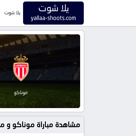
يلا شوت
يلا شوت
yallaa-shoots.com
موناكو
مشاهدة مباراة موناكو و ميتز بتاريخ 2025-09-21 في دوري فرنس