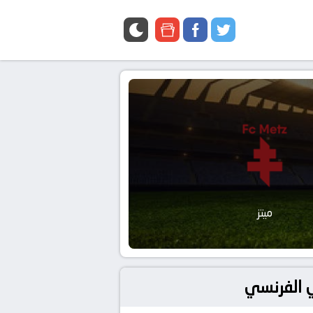
google
facebook
twitter
news
ميتز