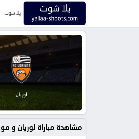
يلا شوت
يلا شوت
yallaa-shoots.com
لوريان
مشاهدة مباراة لوريان و موناكو بتاريخ 2025-09-27 في دوري 