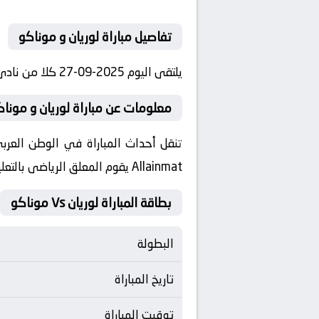
تفاصيل مباراة لوريان و موناكو
يلتقى اليوم 2025-09-27 كلا من نادى لوريان و نادي موناكو فى بطولة فرنسا, الدوري الفرنسي فى تمام الساعه 18:00 بتوقيت مصر.
معلومات عن مباراة لوريان و موناكو 2025-09
Allainmat يقوم المعلق الرياضى بالتعليق على مباراة لوريان و موناكو
بطاقة المباراة لوريان Vs موناكو
البطولة
تاريخ المباراة
توقيت المباراة