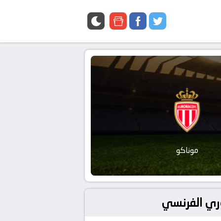
google
facebook
twitter
news
موناكو