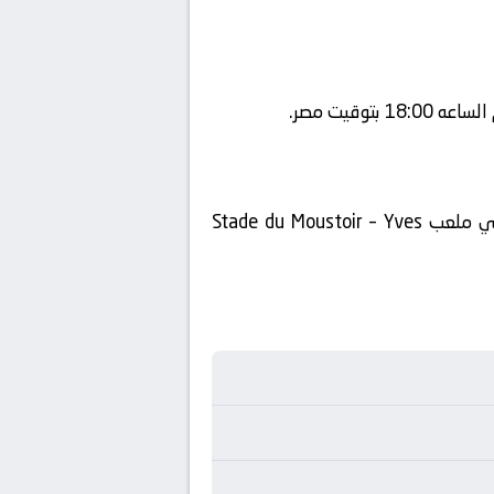
تنقل أحداث المباراة في الوطن العربي فضائيا على قناة beIN SPORTS HD 4 ويتم إستضافة المباراه في ملعب Stade du Moustoir – Yves