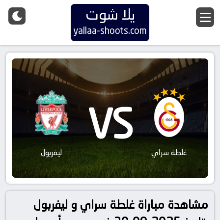
يلا شوت
yallaa-shoots.com
VS
غلطة سراي
ليفربول
مشاهدة مباراة غلطة سراي و ليفربول