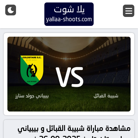
يلا شوت
yallaa-shoots.com
VS
شبيبة القبائل
بيبياني جولد ستارز
مشاهدة مباراة شبيبة القبائل و بيبياني