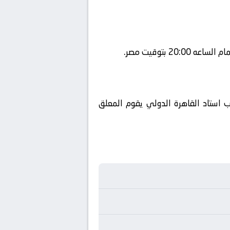
رت 1 ويتم إستضافة المباراه في ملعب استاد القاهرة الدولي يقوم المعلق