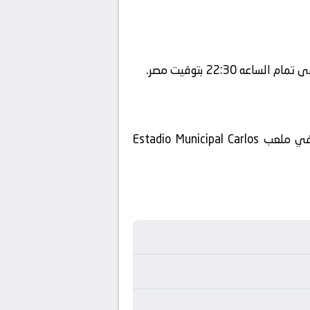
تنقل أحداث المباراة في الوطن العربي فضائيا على قناة beIN SPORTS HD 1 ويتم إستضافة المباراه في ملعب Estadio Municipal Carlos