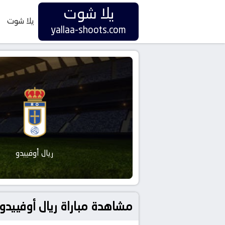
يلا شوت
يلا شوت
yallaa-shoots.com
ريال أوفييدو
مشاهدة مباراة ريال أوفييدو و برشلونة بتاريخ 2025-09-25