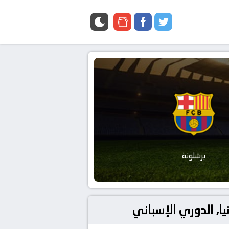
google
facebook
twitter
news
برشلونة