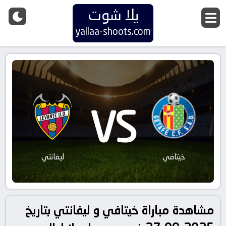
يلا شوت
yallaa-shoots.com
VS
خيتافي
ليفانتي
مشاهدة مباراة خيتافي و ليفانتي بتاريخ