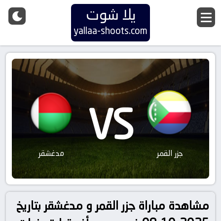
يلا شوت
yallaa-shoots.com
VS
جزر القمر
مدغشقر
مشاهدة مباراة جزر القمر و مدغشقر بتاريخ