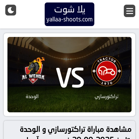
يلا شوت
yallaa-shoots.com
VS
تراکتورسازي
الوحدة
مشاهدة مباراة تراکتورسازي و الوحدة