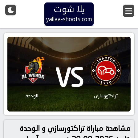
يلا شوت
yallaa-shoots.com
VS
تراکتورسازي
الوحدة
مشاهدة مباراة تراکتورسازي و الوحدة