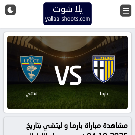
يلا شوت
yallaa-shoots.com
VS
بارما
ليتشي
مشاهدة مباراة بارما و ليتشي بتاريخ