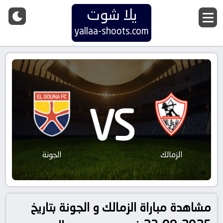
يلا شوت
yallaa-shoots.com
VS
الزمالك
الجونة
مشاهدة مباراة الزمالك و الجونة بتاريخ