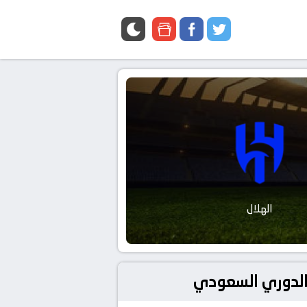
google
facebook
twitter
news
الهلال