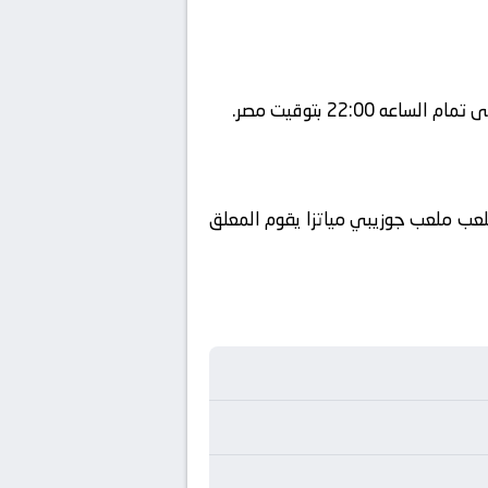
beIN SPORTS  ويتم إستضافة المباراه في ملعب ملعب جوزيبي مياتزا يقوم المعلق