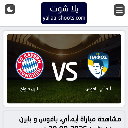
يلا شوت
yallaa-shoots.com
VS
أيه.أي. بافوس
بايرن ميونخ
مشاهدة مباراة أيه.أي. بافوس و بايرن