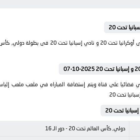
ي فضائيا على قناة ويتم إستضافة المباراه في ملعب ملعب إلياس ف
دولي, كأس العالم تحت 20 - دور الـ 16