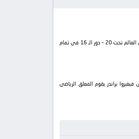
يلتقى اليوم 2025-10-07 كلا من نادى أوكرانيا تحت 20 و نادي إسبانيا تحت 20 فى بطولة دولي, كأس العالم تحت 20 – دور الـ 16 فى تمام
يغيروا براندر يقوم المعلق الرياضى