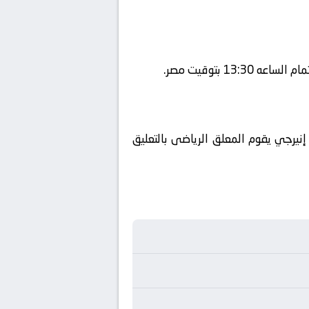
م إستضافة المباراه في ملعب بلو إنيرجي يقوم المعلق الرياضى بالتعليق