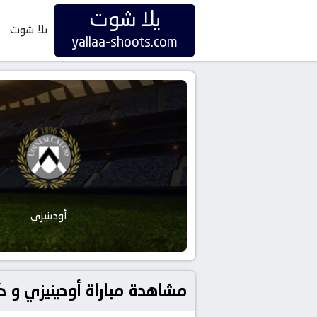
يلا شوت
يلا شوت
yallaa-shoots.com
أودينيزي
مشاهدة مباراة أودينيزي و كالياري بتاريخ 2025-10-05 في دور