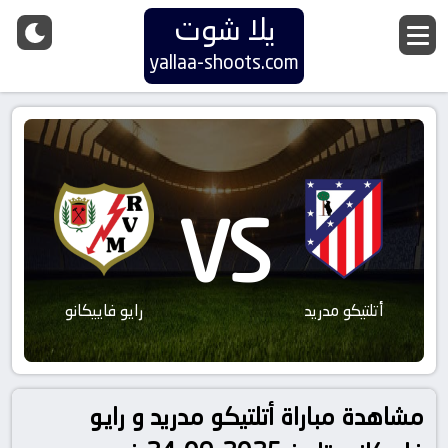
يلا شوت
yallaa-shoots.com
VS
أتلتيكو مدريد
رايو فاييكانو
مشاهدة مباراة أتلتيكو مدريد و رايو