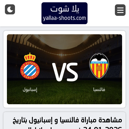
يلا شوت
yallaa-shoots.com
VS
فالنسيا
إسبانيول
مشاهدة مباراة فالنسيا و إسبانيول بتاريخ